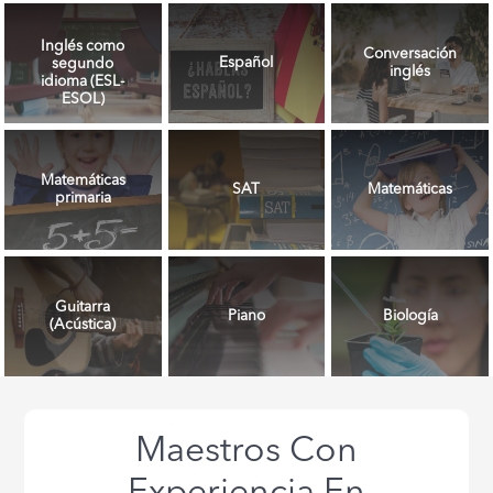
Inglés como
Conversación
Español
segundo
inglés
idioma (ESL-
ESOL)
Matemáticas
SAT
Matemáticas
primaria
Guitarra
Piano
Biología
(Acústica)
Maestros Con